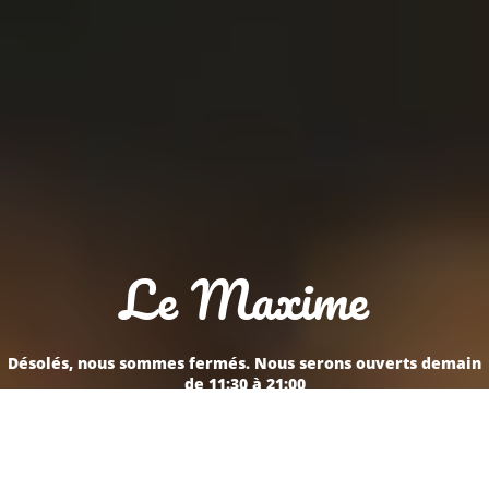
Le Maxime
Désolés, nous sommes fermés. Nous serons ouverts demain
de 11:30 à 21:00
Réservation